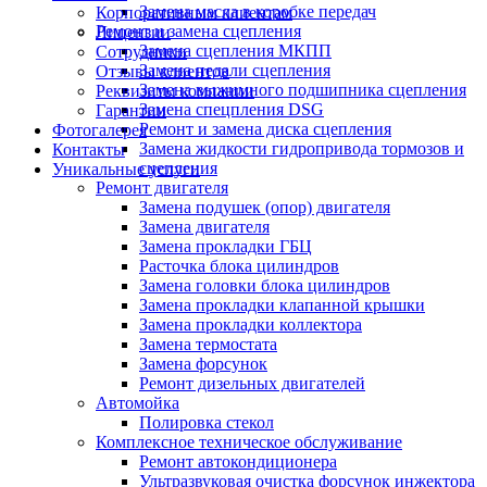
Замена масла в коробке передач
Корпоративным клиентам
Ремонт и замена сцепления
Лицензии
Замена сцепления МКПП
Сотрудники
Замена педали сцепления
Отзывы клиентов
Замена выжимного подшипника сцепления
Реквизиты компании
Замена спецпления DSG
Гарантии
Ремонт и замена диска сцепления
Фотогалерея
Замена жидкости гидропривода тормозов и
Контакты
сцепления
Уникальные услуги
Ремонт двигателя
Замена подушек (опор) двигателя
Замена двигателя
Замена прокладки ГБЦ
Расточка блока цилиндров
Замена головки блока цилиндров
Замена прокладки клапанной крышки
Замена прокладки коллектора
Замена термостата
Замена форсунок
Ремонт дизельных двигателей
Автомойка
Полировка стекол
Комплексное техническое обслуживание
Ремонт автокондиционера
Ультразвуковая очистка форсунок инжектора