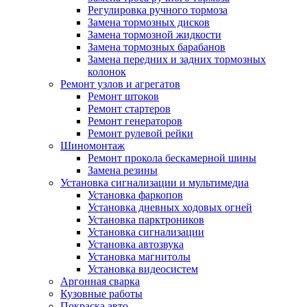
Регулировка ручного тормоза
Замена тормозных дисков
Замена тормозной жидкости
Замена тормозных барабанов
Замена передних и задних тормозных
колонок
Ремонт узлов и агрегатов
Ремонт штоков
Ремонт стартеров
Ремонт генераторов
Ремонт рулевой рейки
Шиномонтаж
Ремонт прокола бескамерной шины
Замена резины
Установка сигнализации и мультимедиа
Установка фаркопов
Установка дневных ходовых огней
Установка парктроников
Установка сигнализации
Установка автозвука
Установка магнитолы
Установка видеосистем
Аргонная сварка
Кузовные работы
Покраска авто