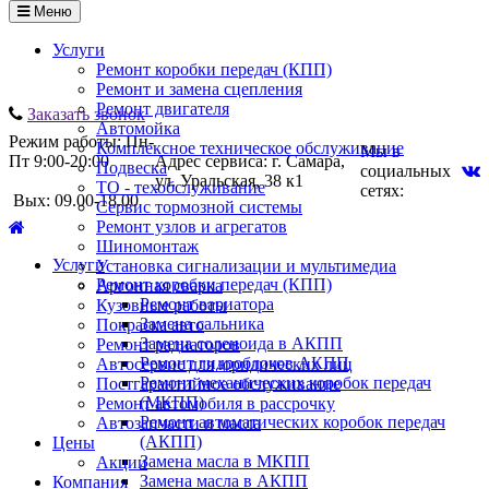
Меню
Услуги
Ремонт коробки передач (КПП)
Ремонт и замена сцепления
Ремонт двигателя
Заказать звонок
Автомойка
Режим работы: Пн-
Комплексное техническое обслуживание
Мы в
Пт 9:00-20:00
Адрес сервиса: г. Самара,
Подвеска
социальных
ул. Уральская, 38 к1
ТО - техобслуживание
сетях:
Вых: 09.00-18.00
Сервис тормозной системы
Ремонт узлов и агрегатов
Шиномонтаж
Услуги
Установка сигнализации и мультимедиа
Ремонт коробки передач (КПП)
Аргонная сварка
Ремонт вариатора
Кузовные работы
Замена сальника
Покраска авто
Замена соленоида в АКПП
Ремонт радиаторов
Ремонт гидроблоков АКПП
Автосервис для юридических лиц
Ремонт механических коробок передач
Постгарантийное обслуживание
(МКПП)
Ремонт автомобиля в рассрочку
Ремонт автоматических коробок передач
Автозапчасти и масла
(АКПП)
Цены
Замена масла в МКПП
Акции
Замена масла в АКПП
Компания