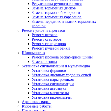
Регулировка ручного тормоза
Замена тормозных дисков
Замена тормозной жидкости
Замена тормозных барабанов
Замена передних и задних тормозных
колонок
Ремонт узлов и агрегатов
Ремонт штоков
Ремонт стартеров
Ремонт генераторов
Ремонт рулевой рейки
Шиномонтаж
Ремонт прокола бескамерной шины
Замена резины
Установка сигнализации и мультимедиа
Установка фаркопов
Установка дневных ходовых огней
Установка парктроников
Установка сигнализации
Установка автозвука
Установка магнитолы
Установка видеосистем
Аргонная сварка
Кузовные работы
Покраска авто