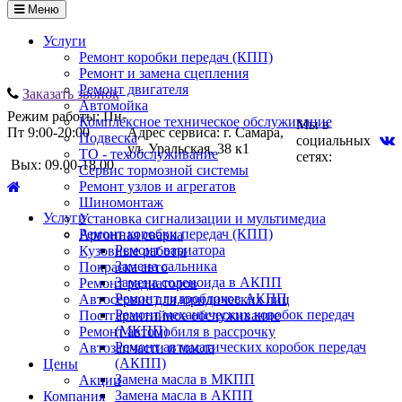
Меню
Услуги
Ремонт коробки передач (КПП)
Ремонт и замена сцепления
Ремонт двигателя
Заказать звонок
Автомойка
Режим работы: Пн-
Комплексное техническое обслуживание
Мы в
Пт 9:00-20:00
Адрес сервиса: г. Самара,
Подвеска
социальных
ул. Уральская, 38 к1
ТО - техобслуживание
сетях:
Вых: 09.00-18.00
Сервис тормозной системы
Ремонт узлов и агрегатов
Шиномонтаж
Услуги
Установка сигнализации и мультимедиа
Ремонт коробки передач (КПП)
Аргонная сварка
Ремонт вариатора
Кузовные работы
Замена сальника
Покраска авто
Замена соленоида в АКПП
Ремонт радиаторов
Ремонт гидроблоков АКПП
Автосервис для юридических лиц
Ремонт механических коробок передач
Постгарантийное обслуживание
(МКПП)
Ремонт автомобиля в рассрочку
Ремонт автоматических коробок передач
Автозапчасти и масла
(АКПП)
Цены
Замена масла в МКПП
Акции
Замена масла в АКПП
Компания