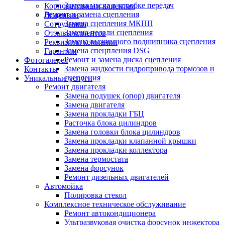
Замена масла в коробке передач
Корпоративным клиентам
Ремонт и замена сцепления
Лицензии
Замена сцепления МКПП
Сотрудники
Замена педали сцепления
Отзывы клиентов
Замена выжимного подшипника сцепления
Реквизиты компании
Замена спецпления DSG
Гарантии
Ремонт и замена диска сцепления
Фотогалерея
Замена жидкости гидропривода тормозов и
Контакты
сцепления
Уникальные услуги
Ремонт двигателя
Замена подушек (опор) двигателя
Замена двигателя
Замена прокладки ГБЦ
Расточка блока цилиндров
Замена головки блока цилиндров
Замена прокладки клапанной крышки
Замена прокладки коллектора
Замена термостата
Замена форсунок
Ремонт дизельных двигателей
Автомойка
Полировка стекол
Комплексное техническое обслуживание
Ремонт автокондиционера
Ультразвуковая очистка форсунок инжектора